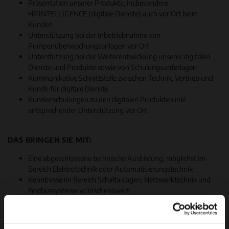
Präsentation unserer Produkte, insbesondere
HP.INTELLIGENCE (digitale Dienste) auch vor Ort beim
Kunden
Unterstützung bei der Inbetriebnahme von
Pumpenüberwachungsanlagen vor Ort
Unterstützung bei der Weiterentwicklung unserer digitalen
Dienste und Produkte sowie von Schulungsunterlagen
Kommunikative Schnittstelle zwischen Technik, Vertrieb und
Kunde für digitale Dienste
Kundenschulungen zu den digitalen Produkten inkl.
entsprechender Unterstützung vor Ort
DAS BRINGEN SIE MIT:
Eine abgeschlossene technische Ausbildung, möglichst im
Bereich Elektrotechnik oder Automatisierungstechnik
Kenntnisse im Bereich Schaltanlagen, Netzwerktechnik und
Feldbussysteme wünschenswert
Kenntnisse im Bereich IoT und SPS
Verständnis von Programmierungen
Ausgeprägte Kommunikationsfähigkeit