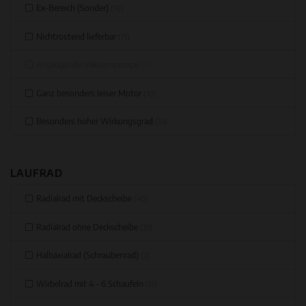
Ex-Bereich (Sonder)
(10)
Nichtrostend lieferbar
(71)
Ansaugende Vakuumpumpe
(0)
Ganz besonders leiser Motor
(10)
Besonders hoher Wirkungsgrad
(33)
LAUFRAD
Radialrad mit Deckscheibe
(40)
Radialrad ohne Deckscheibe
(33)
Halbaxialrad (Schraubenrad)
(2)
Wirbelrad mit 4 - 6 Schaufeln
(17)