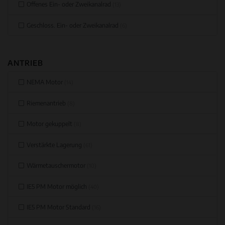
Offenes Ein- oder Zweikanalrad
(13)
Geschloss. Ein- oder Zweikanalrad
(6)
ANTRIEB
NEMA Motor
(14)
Riemenantrieb
(8)
Motor gekuppelt
(8)
Verstärkte Lagerung
(61)
Wärmetauschermotor
(10)
IE5 PM Motor möglich
(40)
IE5 PM Motor Standard
(16)