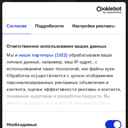
PM
узнать больше
узнать больше
Согласие
Подробности
Настройки рекламы
О
Ответственное использование ваших данных
Background
Мы и
наши партнеры (1022)
обрабатываем ваши
личные данные, например, ваш IP-адрес, с
knowledge on coated
использованием таких технологий, как файлы куки.
pumps
Обработка осуществляется с целью отображения
персонализированных рекламных объявления и
контента, оценки эффективности рекламы и контента,
Our HPC coating has demonstrated itself
herborner.XS-N
herborner.XS-N-
понимания аудитории и разработки продукта. Вы
PM
as the best of its kind market-wide
узнать больше
можете выбирать, кто может использовать ваши
узнать больше
данные и для каких целей.
Wear, corrosion, and deposits are
Выбор
effectively prevented by a smooth
Если вы разрешите, мы также хотели бы:
Необходимые
согласия