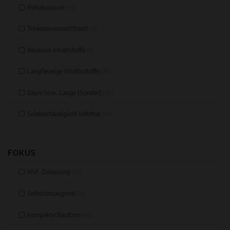
Rohabwasser
(31)
Trinkwasserzertifiziert
(9)
Abrasive Inhaltstoffe
(7)
Langfaserige Inhaltsstoffe
(33)
Säure bzw. Lauge (Sonder)
(60)
Solebeständigkeit lieferbar
(54)
FOKUS
NSF-Zulassung
(14)
Selbstansaugend
(22)
Kompakte Bauform
(60)