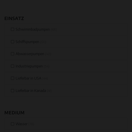
EINSATZ
Schwimmbadpumpen
(68)
Schiffspumpen
(60)
Abwasserpumpen
(40)
Industriepumpen
(54)
Lieferbar in USA
(44)
Lieferbar in Kanada
(41)
MEDIUM
Wasser
(78)