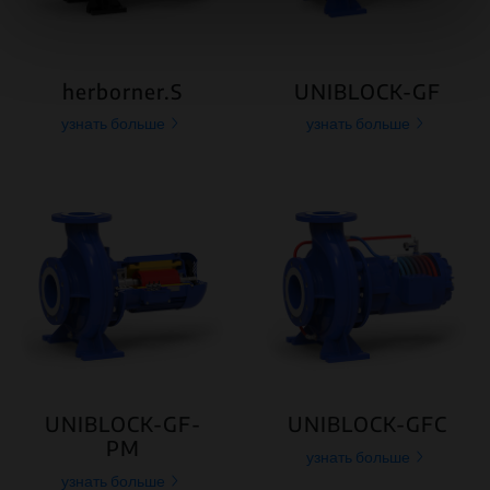
занимающимся рекламой и веб-аналитикой. Наши
партнеры могут комбинировать эти сведения с
предоставленной вами информацией, а также
данными, которые они получили при использовании
herborner.S
UNIBLOCK-GF
вами их сервисов.
узнать больше
узнать больше
UNIBLOCK-GF-
UNIBLOCK-GFC
PM
узнать больше
узнать больше