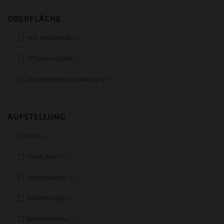
OBERFLÄCHE
HPC beschichtet
(34)
HPCplus möglich
(5)
Verschleißfeste Gummierung
(5)
AUFSTELLUNG
Inline
(4)
Überflutbar
(15)
Untergetaucht
(13)
Behälteranbau
(31)
Behältereinbau
(14)