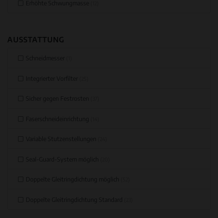
Erhöhte Schwungmasse
(12)
AUSSTATTUNG
Schneidmesser
(1)
Integrierter Vorfilter
(25)
Sicher gegen Festrosten
(37)
Faserschneideinrichtung
(14)
Variable Stutzenstellungen
(24)
Seal-Guard-System möglich
(20)
Doppelte Gleitringdichtung möglich
(52)
Doppelte Gleitringdichtung Standard
(23)