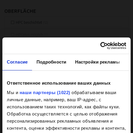
OBERFLÄCHE
HPC beschichtet
(12)
HPCplus möglich
(0)
Verschleißfeste Gummierung
(0)
Согласие
Подробности
Настройки рекламы
О
AUFSTELLUNG
Inline
(0)
Ответственное использование ваших данных
Background
Мы и
наши партнеры (1022)
обрабатываем ваши
Überflutbar
(0)
личные данные, например, ваш IP-адрес, с
knowledge on coated
Untergetaucht
(0)
использованием таких технологий, как файлы куки.
pumps
Обработка осуществляется с целью отображения
Behälteranbau
(3)
персонализированных рекламных объявления и
контента, оценки эффективности рекламы и контента,
Behältereinbau
Our HPC coating has demonstrated itself
(0)