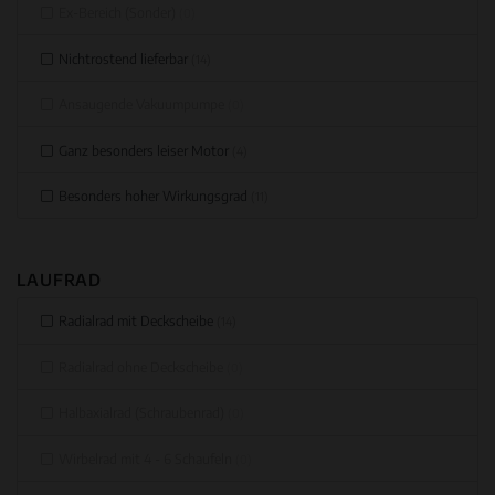
Ex-Bereich (Sonder)
(0)
Nichtrostend lieferbar
(14)
Ansaugende Vakuumpumpe
(0)
Ganz besonders leiser Motor
(4)
Besonders hoher Wirkungsgrad
(11)
LAUFRAD
Radialrad mit Deckscheibe
(14)
Radialrad ohne Deckscheibe
(0)
Halbaxialrad (Schraubenrad)
(0)
Wirbelrad mit 4 - 6 Schaufeln
(0)