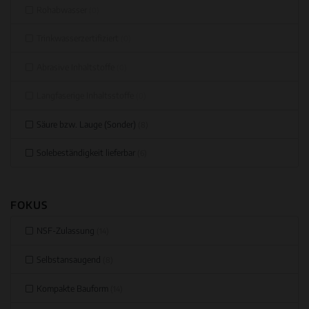
Rohabwasser
(0)
Trinkwasserzertifiziert
(0)
Abrasive Inhaltstoffe
(0)
Langfaserige Inhaltsstoffe
(0)
Säure bzw. Lauge (Sonder)
(8)
Solebeständigkeit lieferbar
(6)
FOKUS
NSF-Zulassung
(14)
Selbstansaugend
(8)
Kompakte Bauform
(14)