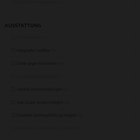
Erhöhte Schwungmasse
(0)
AUSSTATTUNG
Schneidmesser
(0)
Integrierter Vorfilter
(11)
Sicher gegen Festrosten
(14)
Faserschneideinrichtung
(0)
Variable Stutzenstellungen
(6)
Seal-Guard-System möglich
(6)
Doppelte Gleitringdichtung möglich
(6)
Doppelte Gleitringdichtung Standard
(0)