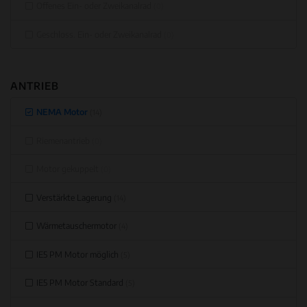
Offenes Ein- oder Zweikanalrad
(0)
Geschloss. Ein- oder Zweikanalrad
(0)
ANTRIEB
NEMA Motor
(14)
Riemenantrieb
(0)
Motor gekuppelt
(0)
Verstärkte Lagerung
(14)
Wärmetauschermotor
(4)
IE5 PM Motor möglich
(5)
IE5 PM Motor Standard
(5)