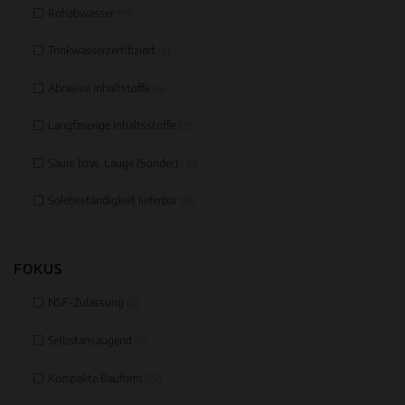
Rohabwasser
(19)
Trinkwasserzertifiziert
(4)
Abrasive Inhaltstoffe
(4)
Langfaserige Inhaltsstoffe
(21)
Säure bzw. Lauge (Sonder)
(36)
Solebeständigkeit lieferbar
(31)
FOKUS
NSF-Zulassung
(5)
Selbstansaugend
(9)
Kompakte Bauform
(25)