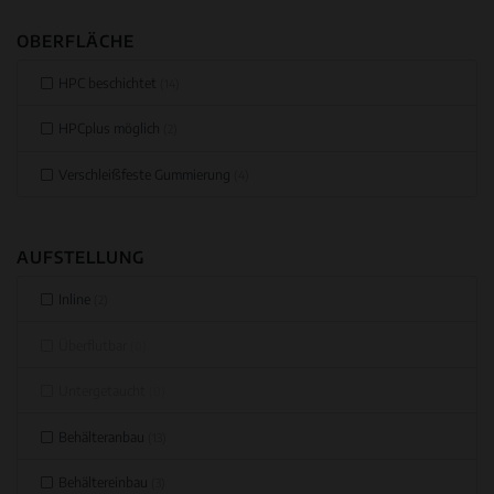
OBERFLÄCHE
HPC beschichtet
(14)
HPCplus möglich
(2)
Verschleißfeste Gummierung
(4)
AUFSTELLUNG
Inline
(2)
Überflutbar
(0)
Untergetaucht
(0)
Behälteranbau
(13)
Behältereinbau
(3)