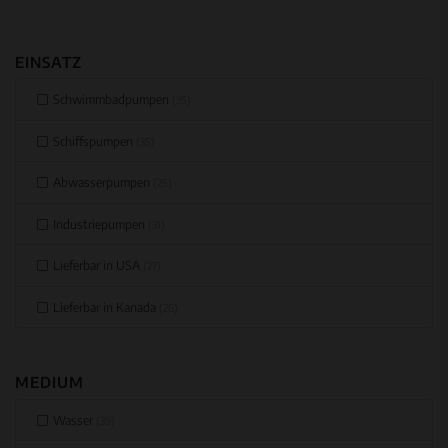
EINSATZ
Schwimmbadpumpen
(35)
Schiffspumpen
(35)
Abwasserpumpen
(25)
Industriepumpen
(31)
Lieferbar in USA
(27)
Lieferbar in Kanada
(26)
MEDIUM
Wasser
(39)