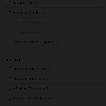
Ex-Bereich (Sonder)
(3)
Nichtrostend lieferbar
(36)
Ansaugende Vakuumpumpe
(0)
Ganz besonders leiser Motor
(0)
Besonders hoher Wirkungsgrad
(15)
LAUFRAD
Radialrad mit Deckscheibe
(16)
Radialrad ohne Deckscheibe
(21)
Halbaxialrad (Schraubenrad)
(1)
Wirbelrad mit 4 - 6 Schaufeln
(9)