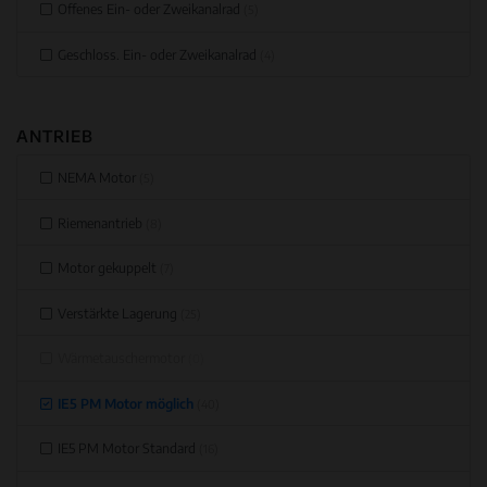
Offenes Ein- oder Zweikanalrad
(5)
Geschloss. Ein- oder Zweikanalrad
(4)
ANTRIEB
NEMA Motor
(5)
Riemenantrieb
(8)
Motor gekuppelt
(7)
Verstärkte Lagerung
(25)
Wärmetauschermotor
(0)
IE5 PM Motor möglich
(40)
IE5 PM Motor Standard
(16)