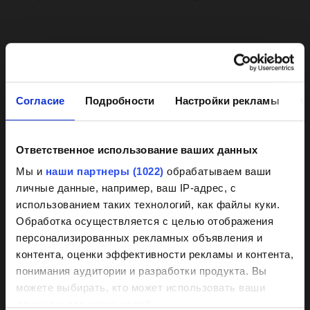
Согласие
Подробности
Настройки рекламы
О
Ответственное использование ваших данных
Background
Мы и
наши партнеры (1022)
обрабатываем ваши
herborner.XS-N-
UNIBLOCK-GF-
личные данные, например, ваш IP-адрес, с
knowledge on coated
PM
PM
использованием таких технологий, как файлы куки.
pumps
узнать больше
узнать больше
Обработка осуществляется с целью отображения
персонализированных рекламных объявления и
контента, оценки эффективности рекламы и контента,
Our HPC coating has demonstrated itself
понимания аудитории и разработки продукта. Вы
as the best of its kind market-wide
можете выбирать, кто может использовать ваши
данные и для каких целей.