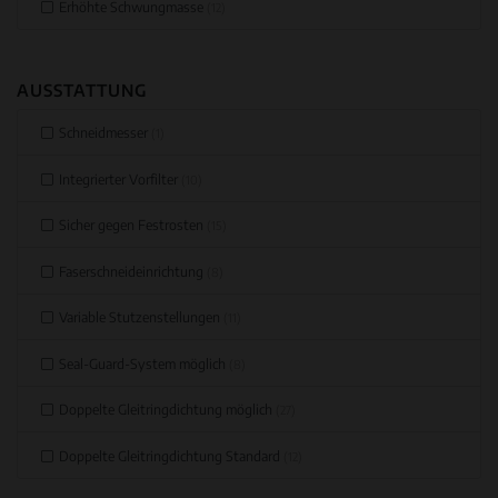
Erhöhte Schwungmasse
(12)
AUSSTATTUNG
Schneidmesser
(1)
Integrierter Vorfilter
(10)
Sicher gegen Festrosten
(15)
Faserschneideinrichtung
(8)
Variable Stutzenstellungen
(11)
Seal-Guard-System möglich
(8)
Doppelte Gleitringdichtung möglich
(27)
Doppelte Gleitringdichtung Standard
(12)