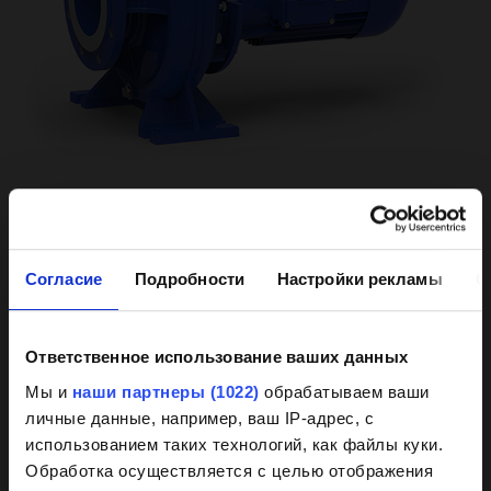
EINSATZ
Согласие
Подробности
Настройки рекламы
О
Schwimmbadpumpen
Schiffspumpen
Ответственное использование ваших данных
Industriepumpen
Background
Мы и
наши партнеры (1022)
обрабатываем ваши
личные данные, например, ваш IP-адрес, с
MEDIUM
knowledge on coated
использованием таких технологий, как файлы куки.
Wasser
pumps
Обработка осуществляется с целью отображения
Säure bzw. Lauge (Sonder)