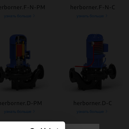
erborner.F-N-PM
herborner.F-N-C
узнать больше
узнать больше
herborner.D-PM
herborner.D-C
узнать больше
узнать больше