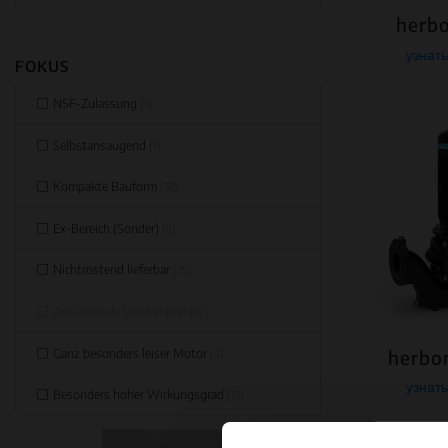
herbo
узнат
FOKUS
NSF-Zulassung
(3)
Selbstansaugend
(1)
Kompakte Bauform
(32)
Ex-Bereich (Sonder)
(5)
Nichtrostend lieferbar
(29)
Ansaugende Vakuumpumpe
(0)
Ganz besonders leiser Motor
herbo
(4)
узнат
Besonders hoher Wirkungsgrad
(13)