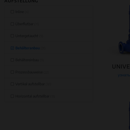
AUFSTELLUNG
Inline
(4)
Überflutbar
(11)
Untergetaucht
(9)
Behälteranbau
(31)
Behältereinbau
(9)
UNIVE
Prozessbauweise
(22)
узнат
Vertikal aufstellbar
(30)
Horizontal aufstellbar
(31)