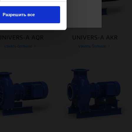
ящий контент и рекламу, а
Разрешить все
м информацию о ваших
рекламой и веб-
и информацией, а также
UNIVERS-A AQR
UNIVERS-A AKR
узнать больше
узнать больше