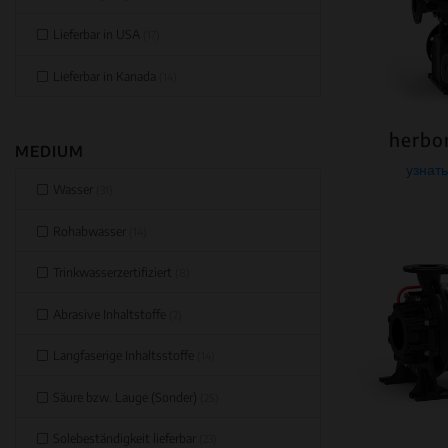
Lieferbar in USA
(17)
Lieferbar in Kanada
(14)
herbo
MEDIUM
узнат
Wasser
(31)
Rohabwasser
(14)
Trinkwasserzertifiziert
(8)
Abrasive Inhaltstoffe
(2)
Langfaserige Inhaltsstoffe
(14)
Säure bzw. Lauge (Sonder)
(25)
Solebeständigkeit lieferbar
(23)