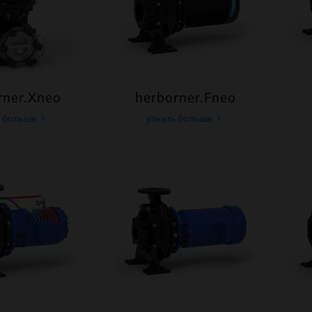
rner.Xneo
herborner.Fneo
ь больше
узнать больше