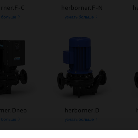
rner.F-C
herborner.F-N
h
ь больше
узнать больше
rner.Dneo
herborner.D
ь больше
узнать больше