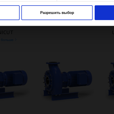
e, чтобы анализировать трафик, подбирать для вас подход
Разрешить выбор
ть делиться информацией в социальных сетях. Мы передае
рам Google: социальным сетям и компаниям, занимающимся 
 могут комбинировать эти сведения с предоставленной вам
NICUT
чили при использовании вами их сервисов.
ь больше