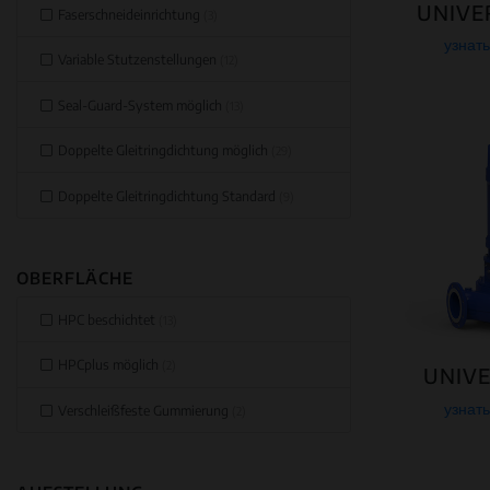
UNIVE
Faserschneideinrichtung
(3)
узнат
Variable Stutzenstellungen
(12)
Seal-Guard-System möglich
(13)
Doppelte Gleitringdichtung möglich
(29)
Doppelte Gleitringdichtung Standard
(9)
OBERFLÄCHE
HPC beschichtet
(13)
HPCplus möglich
(2)
UNIVE
узнат
Verschleißfeste Gummierung
(2)