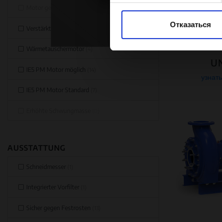
Motor gekuppelt
(0)
Мы используем файлы cooki
Отказаться
Verstärkte Lagerung
(32)
также дать вам возможнос
действиях на сайте партне
Wärmetauschermotor
(4)
аналитикой. Наши партнеры
U
IE5 PM Motor möglich
данными, которые они полу
(14)
узнат
IE5 PM Motor Standard
(7)
Erhöhte Schwungmasse
(0)
AUSSTATTUNG
Schneidmesser
(1)
Integrierter Vorfilter
(1)
Sicher gegen Festrosten
(13)