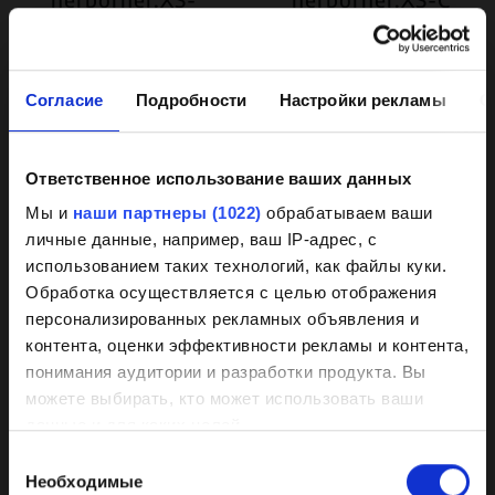
PM
узнать больше
узнать больше
Согласие
Подробности
Настройки рекламы
О
Ответственное использование ваших данных
Background
Мы и
наши партнеры (1022)
обрабатываем ваши
личные данные, например, ваш IP-адрес, с
knowledge on coated
использованием таких технологий, как файлы куки.
pumps
Обработка осуществляется с целью отображения
персонализированных рекламных объявления и
контента, оценки эффективности рекламы и контента,
Our HPC coating has demonstrated itself
herborner.XS-N
herborner.XS-N-
понимания аудитории и разработки продукта. Вы
PM
as the best of its kind market-wide
узнать больше
можете выбирать, кто может использовать ваши
узнать больше
данные и для каких целей.
Wear, corrosion, and deposits are
Выбор
effectively prevented by a smooth
Если вы разрешите, мы также хотели бы:
Необходимые
согласия