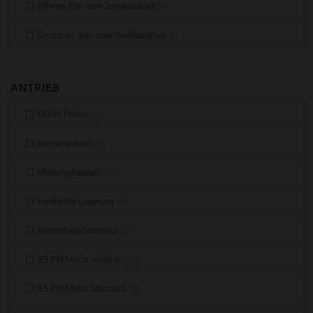
Offenes Ein- oder Zweikanalrad
(13)
Geschloss. Ein- oder Zweikanalrad
(6)
ANTRIEB
NEMA Motor
(14)
Riemenantrieb
(8)
Motor gekuppelt
(8)
Verstärkte Lagerung
(61)
Wärmetauschermotor
(10)
IE5 PM Motor möglich
(40)
IE5 PM Motor Standard
(16)