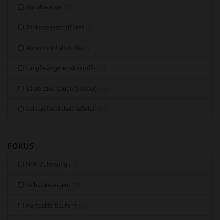
Rohabwasser
(31)
Trinkwasserzertifiziert
(9)
Abrasive Inhaltstoffe
(7)
Langfaserige Inhaltsstoffe
(33)
Säure bzw. Lauge (Sonder)
(60)
Solebeständigkeit lieferbar
(54)
FOKUS
NSF-Zulassung
(14)
Selbstansaugend
(22)
Kompakte Bauform
(60)