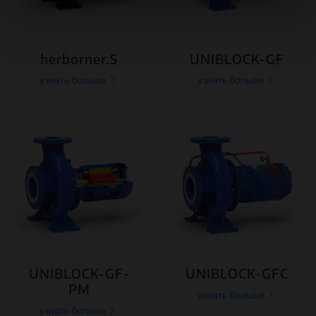
занимающимся рекламой и веб-аналитикой. Наши
партнеры могут комбинировать эти сведения с
предоставленной вами информацией, а также
данными, которые они получили при использовании
herborner.S
UNIBLOCK-GF
вами их сервисов.
узнать больше
узнать больше
UNIBLOCK-GF-
UNIBLOCK-GFC
PM
узнать больше
узнать больше