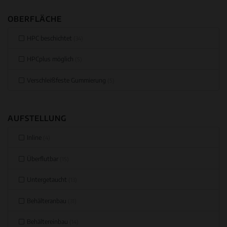
OBERFLÄCHE
HPC beschichtet
(34)
HPCplus möglich
(5)
Verschleißfeste Gummierung
(5)
AUFSTELLUNG
Inline
(4)
Überflutbar
(15)
Untergetaucht
(13)
Behälteranbau
(31)
Behältereinbau
(14)