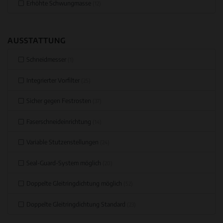
Erhöhte Schwungmasse
(12)
AUSSTATTUNG
Schneidmesser
(1)
Integrierter Vorfilter
(25)
Sicher gegen Festrosten
(37)
Faserschneideinrichtung
(14)
Variable Stutzenstellungen
(24)
Seal-Guard-System möglich
(20)
Doppelte Gleitringdichtung möglich
(52)
Doppelte Gleitringdichtung Standard
(23)