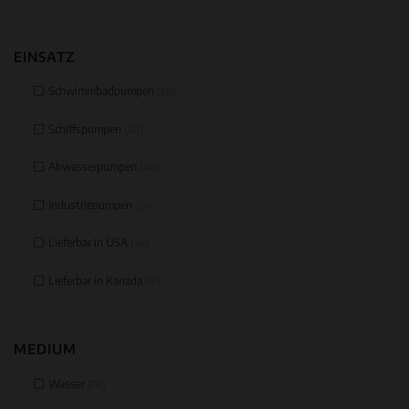
EINSATZ
Schwimmbadpumpen
(68)
Schiffspumpen
(60)
Abwasserpumpen
(40)
Industriepumpen
(54)
Lieferbar in USA
(44)
Lieferbar in Kanada
(41)
MEDIUM
Wasser
(78)