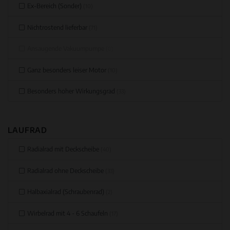
Ex-Bereich (Sonder)
(10)
Nichtrostend lieferbar
(71)
Ansaugende Vakuumpumpe
(0)
Ganz besonders leiser Motor
(10)
Besonders hoher Wirkungsgrad
(33)
LAUFRAD
Radialrad mit Deckscheibe
(40)
Radialrad ohne Deckscheibe
(33)
Halbaxialrad (Schraubenrad)
(2)
Wirbelrad mit 4 - 6 Schaufeln
(17)