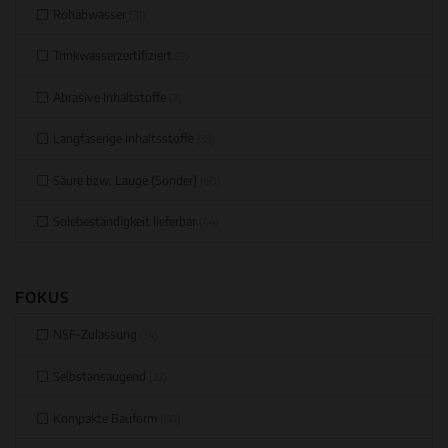
Rohabwasser
(31)
Trinkwasserzertifiziert
(9)
Abrasive Inhaltstoffe
(7)
Langfaserige Inhaltsstoffe
(33)
Säure bzw. Lauge (Sonder)
(60)
Solebeständigkeit lieferbar
(54)
FOKUS
NSF-Zulassung
(14)
Selbstansaugend
(22)
Kompakte Bauform
(60)