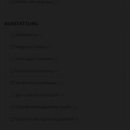
Erhöhte Schwungmasse
(12)
AUSSTATTUNG
Schneidmesser
(1)
Integrierter Vorfilter
(25)
Sicher gegen Festrosten
(37)
Faserschneideinrichtung
(14)
Variable Stutzenstellungen
(24)
Seal-Guard-System möglich
(20)
Doppelte Gleitringdichtung möglich
(52)
Doppelte Gleitringdichtung Standard
(23)