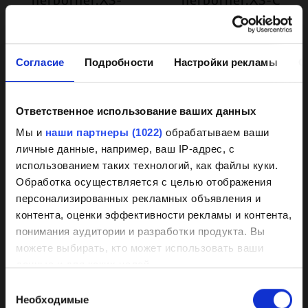
PM
узнать больше
узнать больше
Согласие
Подробности
Настройки рекламы
О
Ответственное использование ваших данных
Background
Мы и
наши партнеры (1022)
обрабатываем ваши
личные данные, например, ваш IP-адрес, с
knowledge on coated
использованием таких технологий, как файлы куки.
pumps
Обработка осуществляется с целью отображения
персонализированных рекламных объявления и
контента, оценки эффективности рекламы и контента,
Our HPC coating has demonstrated itself
herborner.XS-N
herborner.XS-N-
понимания аудитории и разработки продукта. Вы
PM
as the best of its kind market-wide
узнать больше
можете выбирать, кто может использовать ваши
узнать больше
данные и для каких целей.
Wear, corrosion, and deposits are
Выбор
effectively prevented by a smooth
Если вы разрешите, мы также хотели бы:
Необходимые
согласия