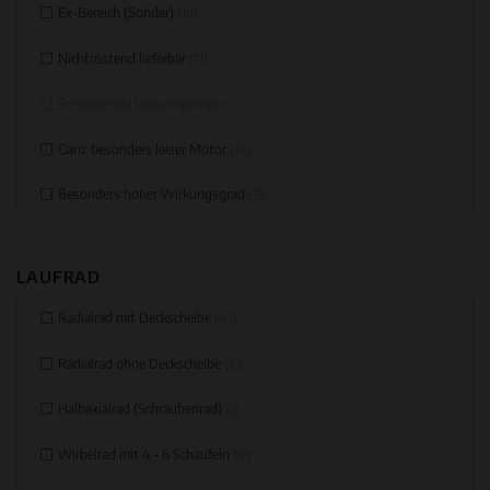
Ex-Bereich (Sonder)
(10)
Nichtrostend lieferbar
(71)
Ansaugende Vakuumpumpe
(0)
Ganz besonders leiser Motor
(10)
Besonders hoher Wirkungsgrad
(33)
LAUFRAD
Radialrad mit Deckscheibe
(40)
Radialrad ohne Deckscheibe
(33)
Halbaxialrad (Schraubenrad)
(2)
Wirbelrad mit 4 - 6 Schaufeln
(17)