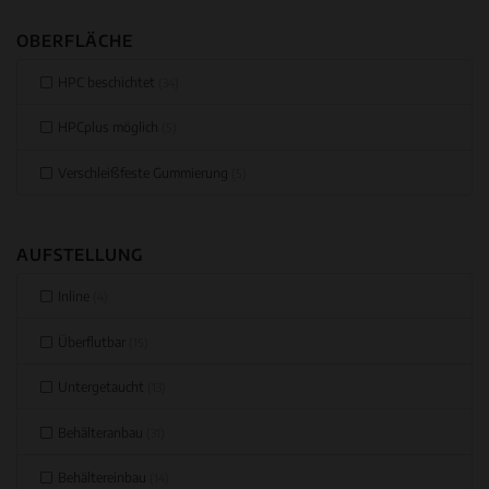
OBERFLÄCHE
HPC beschichtet
(34)
HPCplus möglich
(5)
Verschleißfeste Gummierung
(5)
AUFSTELLUNG
Inline
(4)
Überflutbar
(15)
Untergetaucht
(13)
Behälteranbau
(31)
Behältereinbau
(14)