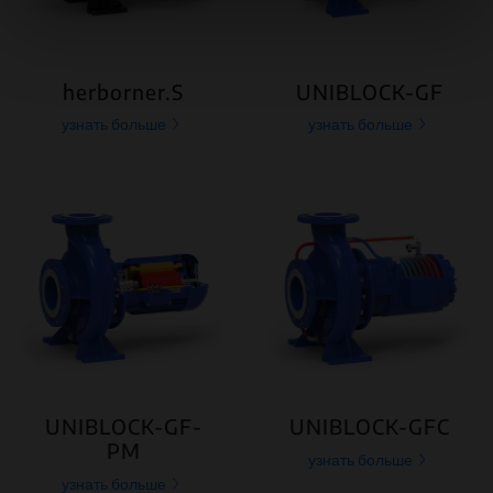
занимающимся рекламой и веб-аналитикой. Наши
партнеры могут комбинировать эти сведения с
предоставленной вами информацией, а также
данными, которые они получили при использовании
herborner.S
UNIBLOCK-GF
вами их сервисов.
узнать больше
узнать больше
UNIBLOCK-GF-
UNIBLOCK-GFC
PM
узнать больше
узнать больше