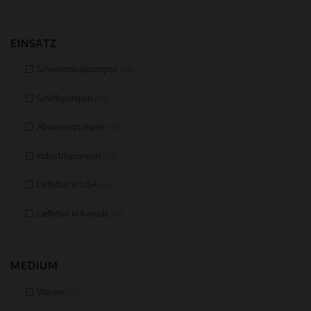
EINSATZ
Schwimmbadpumpen
(68)
Schiffspumpen
(60)
Abwasserpumpen
(40)
Industriepumpen
(54)
Lieferbar in USA
(44)
Lieferbar in Kanada
(41)
MEDIUM
Wasser
(78)