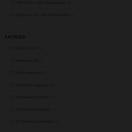
Offenes Ein- oder Zweikanalrad
(13)
Geschloss. Ein- oder Zweikanalrad
(6)
ANTRIEB
NEMA Motor
(14)
Riemenantrieb
(8)
Motor gekuppelt
(8)
Verstärkte Lagerung
(61)
Wärmetauschermotor
(10)
IE5 PM Motor möglich
(40)
IE5 PM Motor Standard
(16)