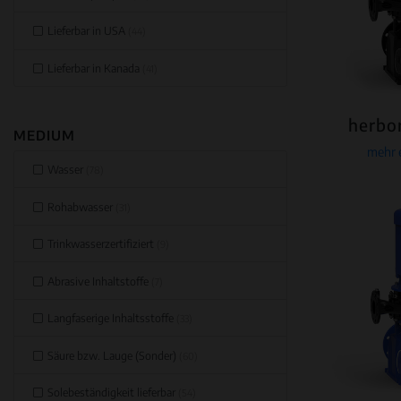
Lieferbar in USA
(44)
Lieferbar in Kanada
(41)
herbo
MEDIUM
mehr 
Wasser
(78)
Rohabwasser
(31)
Trinkwasserzertifiziert
(9)
Abrasive Inhaltstoffe
(7)
Langfaserige Inhaltsstoffe
(33)
Säure bzw. Lauge (Sonder)
(60)
Solebeständigkeit lieferbar
(54)