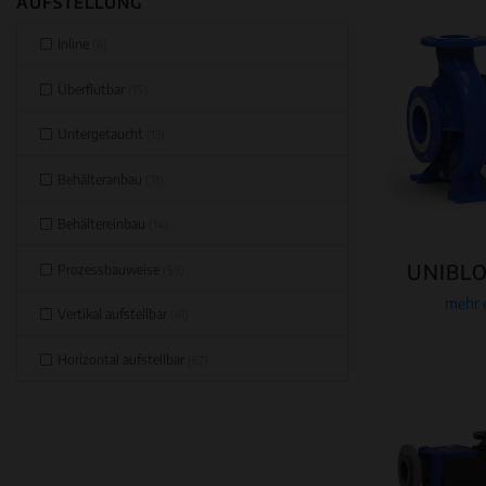
AUFSTELLUNG
Inline
(4)
Überflutbar
(15)
Untergetaucht
(13)
Behälteranbau
(31)
Behältereinbau
(14)
UNIBL
Prozessbauweise
(59)
mehr 
Vertikal aufstellbar
(41)
Horizontal aufstellbar
(67)