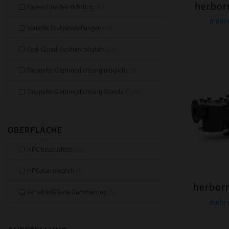
herbor
Faserschneideinrichtung
(14)
mehr 
Variable Stutzenstellungen
(24)
Seal-Guard-System möglich
(20)
Doppelte Gleitringdichtung möglich
(52)
Doppelte Gleitringdichtung Standard
(23)
OBERFLÄCHE
HPC beschichtet
(34)
HPCplus möglich
(5)
herbor
Verschleißfeste Gummierung
(5)
mehr 