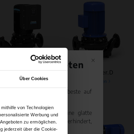
 zu beschichteten
herborner.Dneo
herborner.D
Über Cookies
mehr erfahren
mehr erfahren
ch branchenweit als die beste auf
 mithilfe von Technologien
gerungen werden durch eine glatte
personalisierte Werbung und
ßeigenschaften wirksam verhindert,
 Angeboten zu ermöglichen.
z erhöht.
g jederzeit über die Cookie-