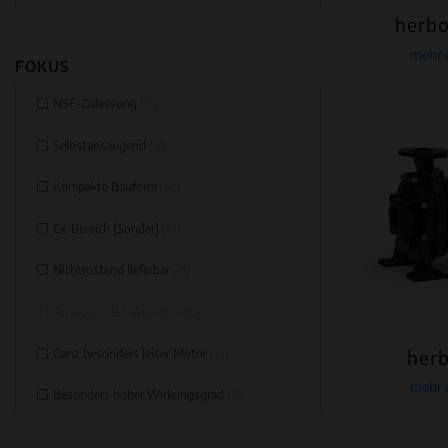
herbo
mehr 
FOKUS
NSF-Zulassung
(14)
Selbstansaugend
(22)
Kompakte Bauform
(60)
Ex-Bereich (Sonder)
(10)
Nichtrostend lieferbar
(71)
Ansaugende Vakuumpumpe
(0)
Ganz besonders leiser Motor
herb
(10)
mehr 
Besonders hoher Wirkungsgrad
(33)