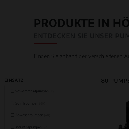
PRODUKTE IN H
ENTDECKEN SIE UNSER PU
Finden Sie anhand der verschiedenen A
80 PUMP
EINSATZ
Schwimmbadpumpen
(68)
Schiffspumpen
(60)
Abwasserpumpen
(40)
Industriepumpen
(54)