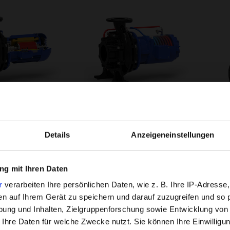
Hintergrundwissen
ner.F-N-PM
herborner.F-N-C
Pumpen
Details
Anzeigeneinstellungen
erfahren
mehr erfahren
Unsere HPC-Beschichtung hat si
g mit Ihren Daten
dem Markt erwiesen.
r
verarbeiten Ihre persönlichen Daten, wie z. B. Ihre IP-Adresse,
Verschleiß, Korrosion und Abla
en auf Ihrem Gerät zu speichern und darauf zuzugreifen und so 
Oberfläche und verbesserte Flie
ung und Inhalten, Zielgruppenforschung sowie Entwicklung von
was die Lebensdauer und Effizien
 Ihre Daten für welche Zwecke nutzt. Sie können Ihre Einwilligun