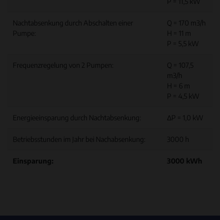
P = 11,5 kW
Nachtabsenkung durch Abschalten einer
Q = 170 m3/h
Pumpe:
H = 11 m
P = 5,5 kW
Frequenzregelung von 2 Pumpen:
Q = 107,5
m3/h
H = 6 m
P = 4,5 kW
Energieeinsparung durch Nachtabsenkung:
ΔP = 1,0 kW
Betriebsstunden im Jahr bei Nachabsenkung:
3000 h
Einsparung:
3000 kWh