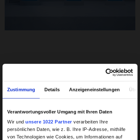
Vor-
Analyse
Zustimmung
Details
Anzeigeneinstellungen
Über
A
Verantwortungsvoller Umgang mit Ihren Daten
Hintergrundwissen zu
Wir und
unsere 1022 Partner
verarbeiten Ihre
beschichteten Pumpen
Wir begutachten im Vorfeld eines jeden PumpenAudits ihre
persönlichen Daten, wie z. B. Ihre IP-Adresse, mithilfe
Anlage und schätzen das Einsparpotential ab.
von Technologien wie Cookies, um Informationen auf