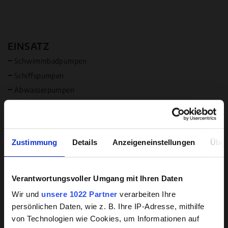
EINSATZ
Schwimmbadpumpen
Schiffspumpen
Abwasserpumpen
Industriepumpen
Lieferbar in USA
Lieferbar in Kanada
Zustimmung
Details
Anzeigeneinstellungen
Über
MEDIUM
Wasser
Verantwortungsvoller Umgang mit Ihren Daten
Hintergrundwissen zu
Rohabwasser
Wir und
unsere 1022 Partner
verarbeiten Ihre
beschichteten Pumpen
Abrasive Inhaltstoffe
persönlichen Daten, wie z. B. Ihre IP-Adresse, mithilfe
Langfaserige Inhaltsstoffe
von Technologien wie Cookies, um Informationen auf