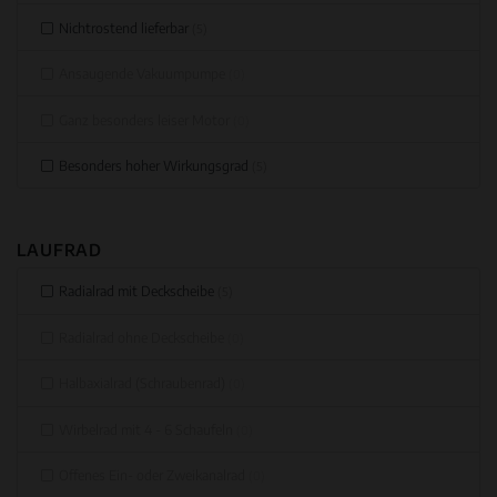
Nichtrostend lieferbar
(5)
Ansaugende Vakuumpumpe
(0)
Ganz besonders leiser Motor
(0)
Besonders hoher Wirkungsgrad
(5)
LAUFRAD
Radialrad mit Deckscheibe
(5)
Radialrad ohne Deckscheibe
(0)
Halbaxialrad (Schraubenrad)
(0)
Wirbelrad mit 4 - 6 Schaufeln
(0)
Offenes Ein- oder Zweikanalrad
(0)