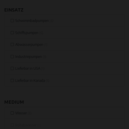
EINSATZ
Schwimmbadpumpen
(6)
Schiffspumpen
(6)
Abwasserpumpen
(1)
Industriepumpen
(3)
Lieferbar in USA
(1)
Lieferbar in Kanada
(1)
MEDIUM
Wasser
(5)
Rohabwasser
(0)