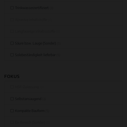
Trinkwasserzertifiziert
(2)
Abrasive Inhaltstoffe
(0)
Langfaserige Inhaltsstoffe
(0)
Säure bzw. Lauge (Sonder)
(5)
Solebeständigkeit lieferbar
(5)
FOKUS
NSF-Zulassung
(0)
Selbstansaugend
(2)
Kompakte Bauform
(5)
Ex-Bereich (Sonder)
(0)