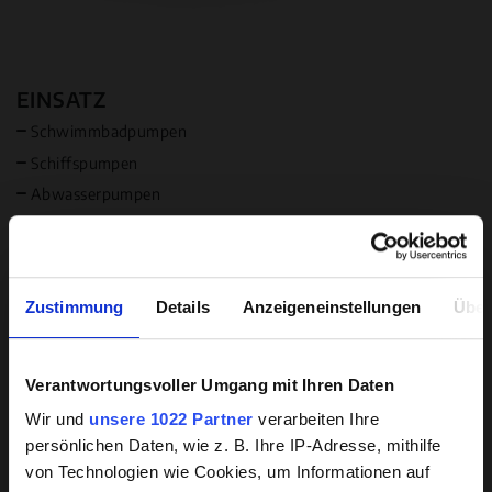
EINSATZ
Schwimmbadpumpen
Schiffspumpen
Abwasserpumpen
Industriepumpen
Lieferbar in USA
Lieferbar in Kanada
Zustimmung
Details
Anzeigeneinstellungen
Über
MEDIUM
Wasser
Verantwortungsvoller Umgang mit Ihren Daten
Hintergrundwissen zu
Rohabwasser
Wir und
unsere 1022 Partner
verarbeiten Ihre
beschichteten Pumpen
Langfaserige Inhaltsstoffe
persönlichen Daten, wie z. B. Ihre IP-Adresse, mithilfe
Säure bzw. Lauge (Sonder)
von Technologien wie Cookies, um Informationen auf