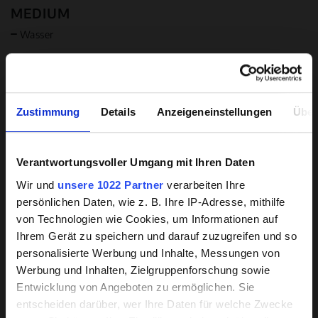
MEDIUM
Wasser
FOKUS
NSF-Zulassung
Selbstansaugend
Zustimmung
Details
Anzeigeneinstellungen
Über
Kompakte Bauform
Nichtrostend lieferbar
Verantwortungsvoller Umgang mit Ihren Daten
Hintergrundwissen zu
Ganz besonders leiser Motor
Wir und
unsere 1022 Partner
verarbeiten Ihre
beschichteten Pumpen
Besonders hoher Wirkungsgrad
persönlichen Daten, wie z. B. Ihre IP-Adresse, mithilfe
von Technologien wie Cookies, um Informationen auf
LAUFRAD
Unsere HPC-Beschichtung hat sich
Ihrem Gerät zu speichern und darauf zuzugreifen und so
Radialrad mit Deckscheibe
branchenweit als die beste auf dem Markt
personalisierte Werbung und Inhalte, Messungen von
Werbung und Inhalten, Zielgruppenforschung sowie
erwiesen.
ANTRIEB
Entwicklung von Angeboten zu ermöglichen. Sie
Verschleiß, Korrosion und Ablagerungen
entscheiden darüber, wer Ihre Daten für welche Zwecke
NEMA Motor