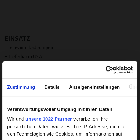
EINSATZ
Schwimmbadpumpen
Lieferbar in USA
Lieferbar in Kanada
MEDIUM
Zustimmung
Details
Anzeigeneinstellungen
Über
Wasser
Säure bzw. Lauge (Sonder)
Solebeständigkeit lieferbar
Verantwortungsvoller Umgang mit Ihren Daten
Hintergrundwissen zu
Wir und
unsere 1022 Partner
verarbeiten Ihre
beschichteten Pumpen
FOKUS
persönlichen Daten, wie z. B. Ihre IP-Adresse, mithilfe
NSF-Zulassung
von Technologien wie Cookies, um Informationen auf