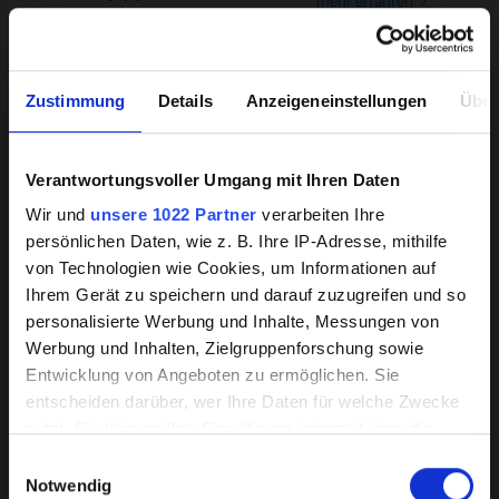
mehr erfahren
mehr erfahren
Zustimmung
Details
Anzeigeneinstellungen
Über
Verantwortungsvoller Umgang mit Ihren Daten
Hintergrundwissen zu
Wir und
unsere 1022 Partner
verarbeiten Ihre
beschichteten Pumpen
persönlichen Daten, wie z. B. Ihre IP-Adresse, mithilfe
von Technologien wie Cookies, um Informationen auf
Unsere HPC-Beschichtung hat sich
Ihrem Gerät zu speichern und darauf zuzugreifen und so
branchenweit als die beste auf dem Markt
personalisierte Werbung und Inhalte, Messungen von
herborner.XS-N
herborner.XS-N-
Werbung und Inhalten, Zielgruppenforschung sowie
erwiesen.
PM
mehr erfahren
Entwicklung von Angeboten zu ermöglichen. Sie
mehr erfahren
Verschleiß, Korrosion und Ablagerungen
entscheiden darüber, wer Ihre Daten für welche Zwecke
nutzt. Sie können Ihre Einwilligung jederzeit über die
werden durch eine glatte Oberfläche und
Cookie-Erklärung oder durch Klicken auf das Privacy
verbesserte Fließeigenschaften wirksam
Einwilligungsauswahl
Trigger Symbol ändern oder widerrufen
Notwendig
verhindert, was die Lebensdauer und