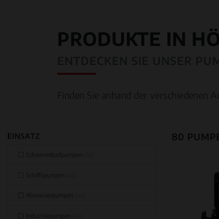
PRODUKTE IN H
ENTDECKEN SIE UNSER PU
Finden Sie anhand der verschiedenen A
80 PUMP
EINSATZ
Schwimmbadpumpen
(68)
Schiffspumpen
(60)
Abwasserpumpen
(40)
Industriepumpen
(54)