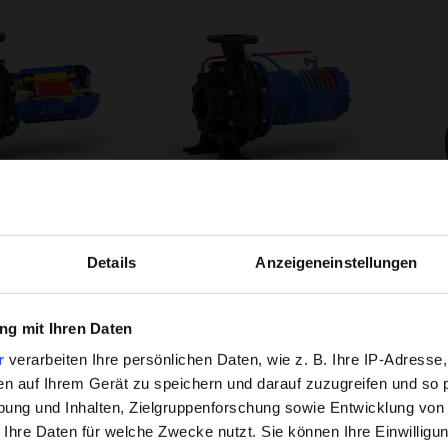
Hintergrundwissen
ner.F-N-PM
herborner.F-N-C
Pumpen
Details
Anzeigeneinstellungen
erfahren
mehr erfahren
Unsere HPC-Beschichtung hat si
g mit Ihren Daten
dem Markt erwiesen.
r
verarbeiten Ihre persönlichen Daten, wie z. B. Ihre IP-Adresse,
Verschleiß, Korrosion und Abla
en auf Ihrem Gerät zu speichern und darauf zuzugreifen und so 
Oberfläche und verbesserte Flie
ung und Inhalten, Zielgruppenforschung sowie Entwicklung von
was die Lebensdauer und Effizien
 Ihre Daten für welche Zwecke nutzt. Sie können Ihre Einwilligun