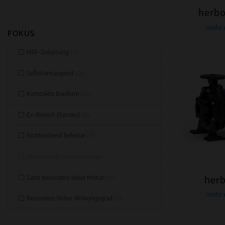
herbo
mehr 
FOKUS
NSF-Zulassung
(14)
Selbstansaugend
(22)
Kompakte Bauform
(60)
Ex-Bereich (Sonder)
(10)
Nichtrostend lieferbar
(71)
Ansaugende Vakuumpumpe
(0)
Ganz besonders leiser Motor
herb
(10)
mehr 
Besonders hoher Wirkungsgrad
(33)