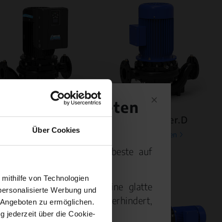
 zu beschichteten
herborner.Dneo
herborner.D
Über Cookies
mehr erfahren
mehr erfahren
ch branchenweit als die beste auf
 mithilfe von Technologien
gerungen werden durch eine glatte
personalisierte Werbung und
ßeigenschaften wirksam verhindert,
 Angeboten zu ermöglichen.
z erhöht.
g jederzeit über die Cookie-