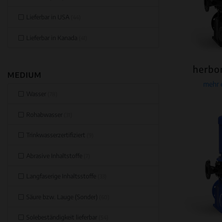
Lieferbar in USA
(44)
Lieferbar in Kanada
(41)
herbo
MEDIUM
mehr 
Wasser
(78)
Rohabwasser
(31)
Trinkwasserzertifiziert
(9)
Abrasive Inhaltstoffe
(7)
Langfaserige Inhaltsstoffe
(33)
Säure bzw. Lauge (Sonder)
(60)
Solebeständigkeit lieferbar
(54)