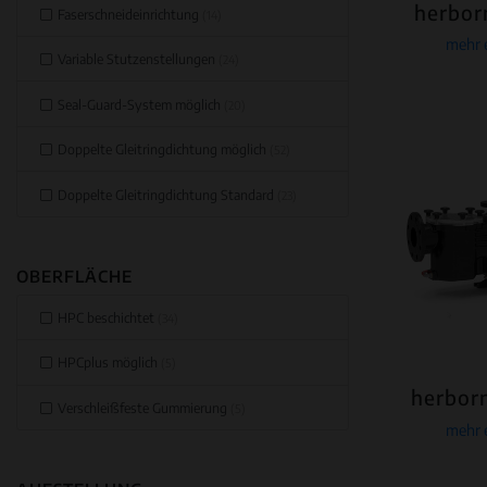
herbor
Faserschneideinrichtung
(14)
mehr 
Variable Stutzenstellungen
(24)
Seal-Guard-System möglich
(20)
Doppelte Gleitringdichtung möglich
(52)
Doppelte Gleitringdichtung Standard
(23)
OBERFLÄCHE
HPC beschichtet
(34)
HPCplus möglich
(5)
herbor
Verschleißfeste Gummierung
(5)
mehr 