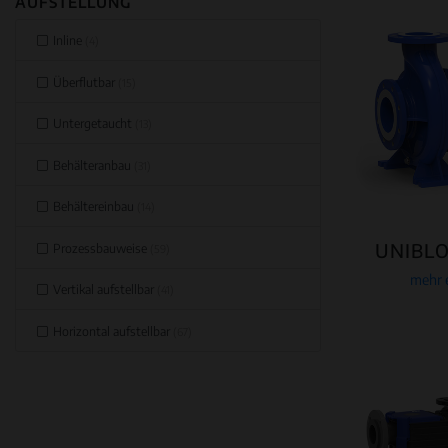
AUFSTELLUNG
Inline
(4)
Überflutbar
(15)
Untergetaucht
(13)
Behälteranbau
(31)
Behältereinbau
(14)
UNIBL
Prozessbauweise
(59)
mehr 
Vertikal aufstellbar
(41)
Horizontal aufstellbar
(67)