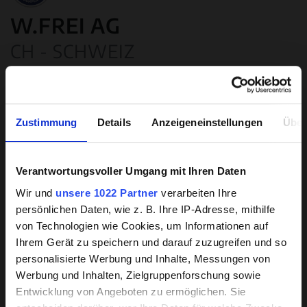
W.FREI AG
CH - SCHWEIZ
Kontaktdetails:
Buechstrasse 6
8645 Jona
Zustimmung
Details
Anzeigeneinstellungen
Über
+41 (0) 55-2254000
+41 (0) 55-2254009
wfreiag@wfreiag.ch
Verantwortungsvoller Umgang mit Ihren Daten
Hintergrundwissen zu
www.wfreiag.ch
Wir und
unsere 1022 Partner
verarbeiten Ihre
beschichteten Pumpen
persönlichen Daten, wie z. B. Ihre IP-Adresse, mithilfe
Ihr Partner in den Bereichen:
von Technologien wie Cookies, um Informationen auf
Unsere HPC-Beschichtung hat sich
Ihrem Gerät zu speichern und darauf zuzugreifen und so
Service
branchenweit als die beste auf dem Markt
personalisierte Werbung und Inhalte, Messungen von
Servicegebiet:
Werbung und Inhalten, Zielgruppenforschung sowie
erwiesen.
Entwicklung von Angeboten zu ermöglichen. Sie
7000 - 9999